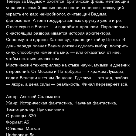
Теперь за Вадимом охотятся: британский физик, мечтающий
управлять самой тканью реальности; соперник, жаждущий
украсть его дар; нейробиолог, считающий Вадима
феноменом. А тени государственных структур уже в игре.
Ответ скрыт в Египте — и в далёком прошлом. Параллельно
с настоящим разворачивается история архитектора
Сененмута и царицы Хатшепсут, хранящих тайну Цветка. В
день парада планет Вадим должен сделать выбор: покорить
силу, способную изменить мир, — или отказаться от неё,
чтобы остаться человеком.
Мистический технотриллер на стыке науки, музыки и древних
откровений. От Москвы и Петербурга — к храмам Луксора,
водам Венеции и теням Лондона. Где звук — это код, любовь
— якорь, а цена силы — реальность. Финал перевернёт всё.
Автор: Алексей Соломатин
Жанр: Историческая фантастика, Научная фантастика,
Технотриллер, Приключения
Страницы: 320
Формат: А5
Обложка: Магкая
Цифровая: Да